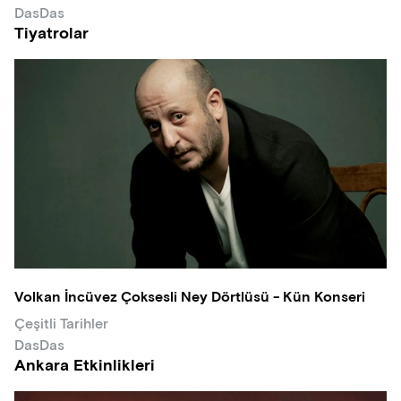
DasDas
Tiyatrolar
Volkan İncüvez Çoksesli Ney Dörtlüsü - Kün Konseri
Çeşitli Tarihler
DasDas
Ankara Etkinlikleri