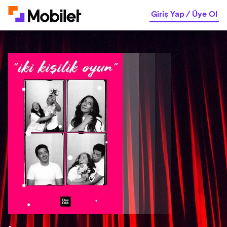
Giriş Yap
/
Üye Ol