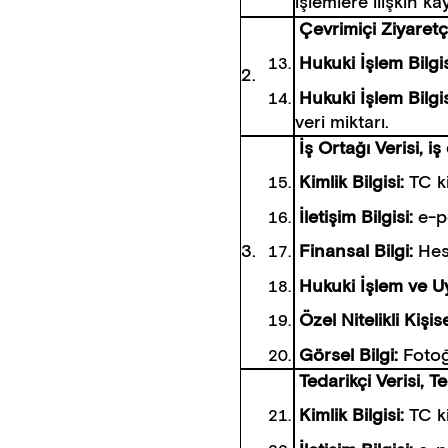
işlemlere ilişkin kay
Çevrimiçi Ziyaretç
Hukuki İşlem Bilgis
2.
Hukuki İşlem Bilgi
veri miktarı.
İş Ortağı Verisi, iş
Kimlik Bilgisi:
TC k
İletişim Bilgisi:
e-p
3.
Finansal Bilgi:
Hes
Hukuki İşlem ve U
Özel Nitelikli Kişi
Görsel Bilgi:
Fotoğ
Tedarikçi Verisi, Te
Kimlik Bilgisi:
TC k