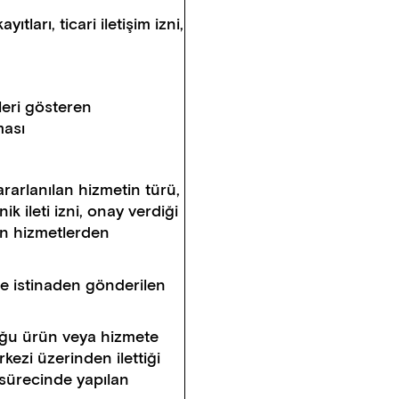
tları, ticari iletişim izni,
ileri gösteren
ması
ararlanılan hizmetin türü,
nik ileti izni, onay verdiği
an hizmetlerden
znine istinaden gönderilen
lduğu ürün veya hizmete
kezi üzerinden ilettiği
 sürecinde yapılan