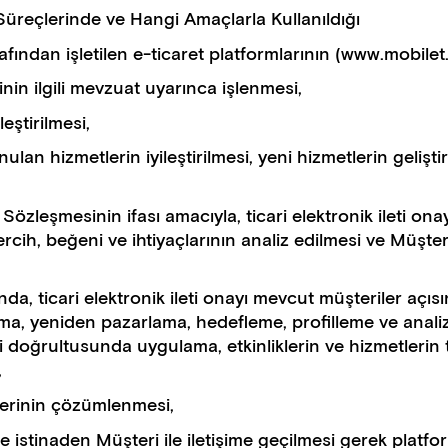
 Süreçlerinde ve Hangi Amaçlarla Kullanıldığı
arafından işletilen e-ticaret platformlarının (www.mobile
rinin ilgili mevzuat uyarınca işlenmesi,
eştirilmesi,
lan hizmetlerin iyileştirilmesi, yeni hizmetlerin geliştir
 Sözleşmesinin ifası amacıyla, ticari elektronik ileti on
cih, beğeni ve ihtiyaçlarının analiz edilmesi ve Müşteri’
nda, ticari elektronik ileti onayı mevcut müşteriler aç
ama, yeniden pazarlama, hedefleme, profilleme ve anali
i doğrultusunda uygulama, etkinliklerin ve hizmetlerin 
,
lerinin çözümlenmesi,
nine istinaden Müşteri ile iletişime geçilmesi gerek pla