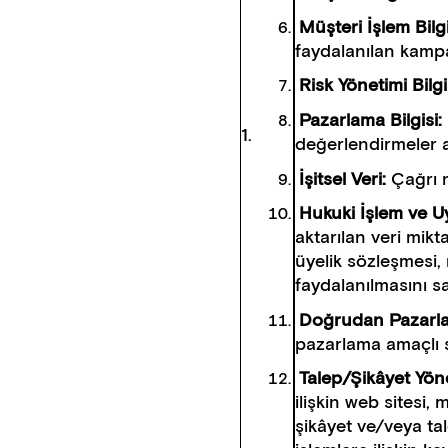
Müşteri İşlem Bilg
faydalanılan kampan
Risk Yönetimi Bilgi
Pazarlama Bilgisi:
1.
değerlendirmeler a
İşitsel Veri:
Çağrı 
Hukuki İşlem ve U
aktarılan veri mikta
üyelik sözleşmesi,
faydalanılmasını s
Doğrudan Pazarla
pazarlama amaçlı 
Talep/Şikâyet Yöne
ilişkin web sitesi,
şikâyet ve/veya ta