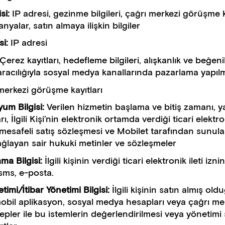
isi:
IP adresi, gezinme bilgileri, çağrı merkezi görüşme kayı
yalar, satın almaya ilişkin bilgiler
si:
IP adresi
Çerez kayıtları, hedefleme bilgileri, alışkanlık ve beğen
racılığıyla sosyal medya kanallarında pazarlama yapıl
merkezi görüşme kayıtları
yum Bilgisi:
Verilen hizmetin başlama ve bitiş zamanı, y
rı, İlgili Kişi’nin elektronik ortamda verdiği ticari elektro
 mesafeli satış sözleşmesi ve Mobilet tarafından sunul
ağlayan sair hukuki metinler ve sözleşmeler
ma Bilgisi:
İlgili kişinin verdiği ticari elektronik ileti i
sms, e-posta.
timi/İtibar Yönetimi Bilgisi:
İlgili kişinin satın almış o
 mobil aplikasyon, sosyal medya hesapları veya çağrı mer
lepler ile bu istemlerin değerlendirilmesi veya yönetimi