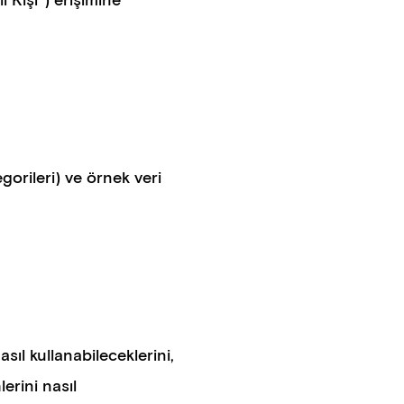
li Kişi”) erişimine
egorileri) ve örnek veri
asıl kullanabileceklerini,
lerini nasıl