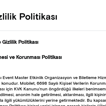
ilik Politikası
Gizlilik Politikası
nmesi ve Korunması Politikası
sı Event Master Etkinlik Organizasyon ve Biletleme Hizm
ir konudur. Mobilet, 6698 Sayılı Kişisel Verilerin Koru
 için KVK Kanunu’nun öngördüğü ilkeleri benimsemekte
dilmesi, anonim hale getirilmesi, aktarılması, ilgili kişini
a ilgili yükümlülüklerini yerine getirmektedir. Bu kaps