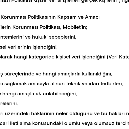
sı Politikası kişisel verisi işlenen gerçek kişilerin (“İlgi
erin Korunması Politikasının Kapsam ve Amacı
rilerin Korunması Politikası, Mobilet’in;
öntemlerini ve hukuki sebeplerini,
el verilerinin işlendiğini,
olarak hangi kategoride kişisel veri işlendiğini (Veri Kat
 iş süreçlerinde ve hangi amaçlarla kullanıldığını,
ini sağlamak amacıyla alınan teknik ve idari tedbirleri,
ve hangi amaçla aktarılabileceğini,
relerini,
erileri üzerindeki haklarının neler olduğunu ve bu hakları n
k ticari ileti alma konusundaki olumlu veya olumsuz tercih